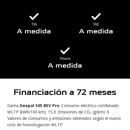
TIN
TAE
A medida
A medida
Plazos
A medida
Financiación a 72 meses
Gama
Deepal S05 BEV Pro
: Consumo eléctrico combinado
WLTP (kWh/100 km): 15,9. Emisiones de CO₂ (g/km): 0.
Valores de consumos y emisiones obtenidos según el nuevo
ciclo de homologación WLTP.