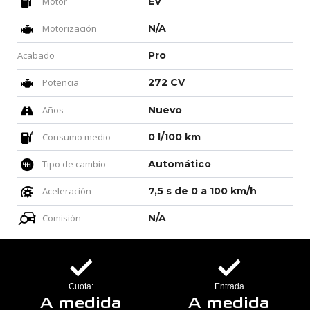
Motor
EV
Motorización
N/A
Acabado
Pro
Potencia
272 CV
Años
Nuevo
Consumo medio
0 l/100 km
Tipo de cambio
Automático
Aceleración
7,5 s de 0 a 100 km/h
Comisión
N/A
Cuota:
Entrada
A medida
A medida