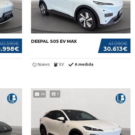
DEEPAL S05 EV MAX
40.390€
41.090€
9.998€
30.613€
Nuevo
EV
A medida
24
1