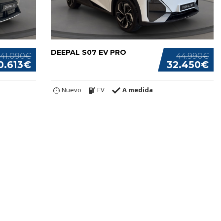
DEEPAL S07 EV PRO
41.090€
44.990€
0.613€
32.450€
Nuevo
EV
A medida