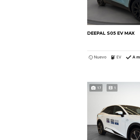
DEEPAL S05 EV MAX
Nuevo
EV
A m
17
1