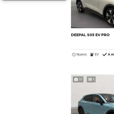
DEEPAL S05 EV PRO
Nuevo
EV
A m
11
1