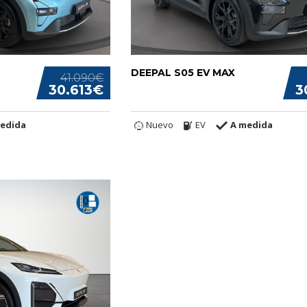
DEEPAL S05 EV MAX
41.090€
30.613€
3
edida
Nuevo
EV
A medida