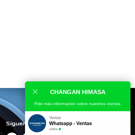
CHANGAN HIMASA
Pide más información sobre nuestros coches.
Ventas
Síguenos en Redes
Whatsapp - Ventas
online