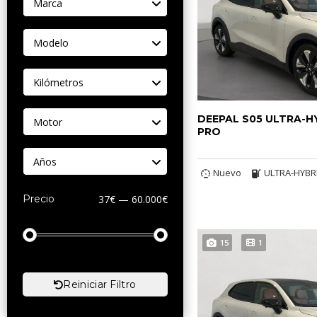
Marca
Modelo
Kilómetros
DEEPAL S05 ULTRA-H
Motor
PRO
Años
Nuevo
ULTRA-HYBR
Precio
37€ — 60.000€
15
1
Reiniciar Filtro