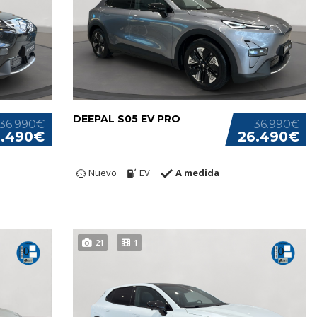
DEEPAL S05 EV PRO
36.990€
36.990€
6.490€
26.490€
Nuevo
EV
A medida
21
1