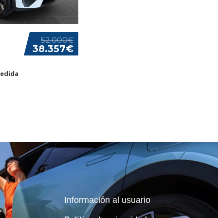
52.000€
38.357€
edida
Información al usuario