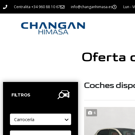
Centralita +34 960 88 10 67
info@changanhimasa.es
Lun - V
Oferta 
Coches disp
FILTROS
6
Carrocería