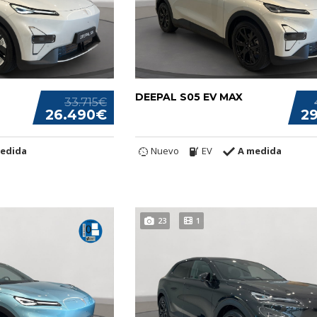
DEEPAL S05 EV MAX
33.715€
26.490€
2
edida
Nuevo
EV
A medida
23
1