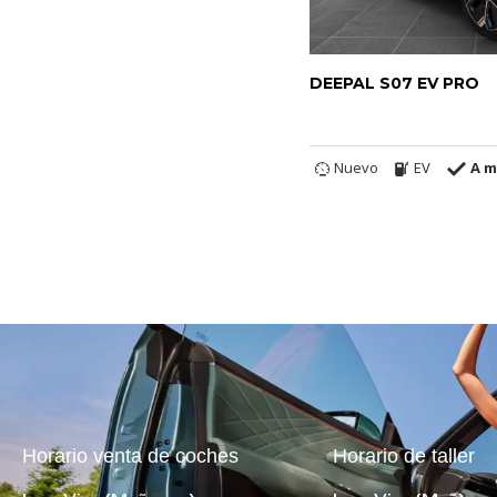
DEEPAL S07 EV PRO
Nuevo
EV
A m
Horario venta de coches
Horario de taller